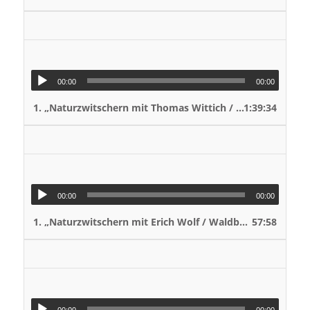
00:00
00:00
1.
„Naturzwitschern mit Thomas Wittich / Tomahaxx“
1:39:34
— V
00:00
00:00
1.
„Naturzwitschern mit Erich Wolf / Waldberg Empelde e.V.“
57:58
00:00
00:00