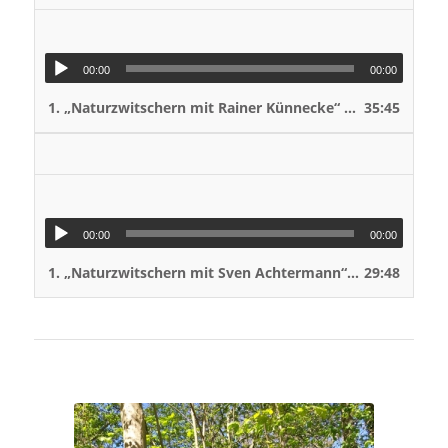
Natu
VOLK
00:00
00:00
1.
„Naturzwitschern mit Rainer Künnecke“
35:45
— VOLKER STAHN
„Nat
Natu
VOLK
00:00
00:00
1.
„Naturzwitschern mit Sven Achtermann“
29:48
— VOLKER STA