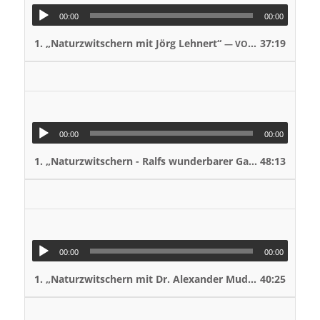
00:00
00:00
1.
„Naturzwitschern mit Jörg Lehnert“
37:19
— VOLKER STAHNKE / BÜRO FÜR NATURETAINMENT
00:00
00:00
1.
„Naturzwitschern - Ralfs wunderbarer Garten“
48:13
— VOLKER
00:00
00:00
1.
„Naturzwitschern mit Dr. Alexander Mudroch“
40:25
— VOLKER
„Nat