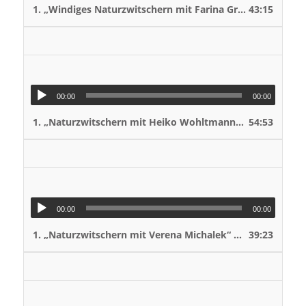
1.
„Windiges Naturzwitschern mit Farina Graßmann“
43:15
— VO
00:00
00:00
1.
„Naturzwitschern mit Heiko Wohltmann“
54:53
— VOLKER STA
„Nat
Natu
VOLK
00:00
00:00
1.
„Naturzwitschern mit Verena Michalek“
39:23
— VOLKER STAHN
„Nat
Natu
VOLK