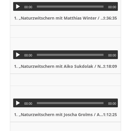
00:00
00:00
1.
„Naturzwitschern mit Matthias Winter / Stadtimker in Hannover“
1:36:35
00:00
00:00
1.
„Naturzwitschern mit Aiko Sukdolak / Natur- und Wildtierfotograf“
1:18:09
00:00
00:00
1.
„Naturzwitschern mit Joscha Grolms / Autor "Tierspuren Europas"“
1:12:25