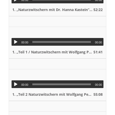
1.
„Naturzwitschern mit Dr. Hanna Kastein“
52:22
— VOLKER STAH
00:00
00:00
1.
„Teil 1 / Naturzwitschern mit Wolfgang Peham / Wildniswissen“
51:41
00:00
00:00
1.
„Teil 2 Naturzwitschern mit Wolfgang Peham / Wildniswissen“
55:08