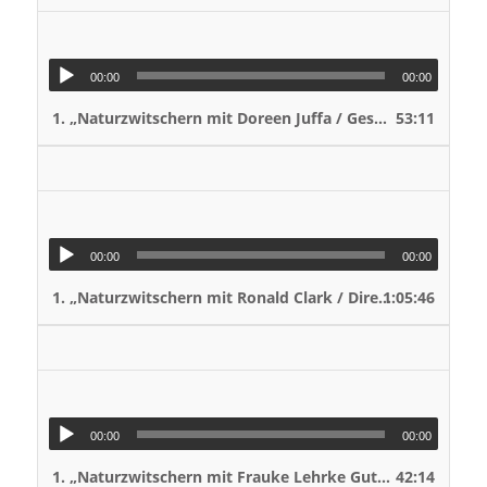
00:00
00:00
1.
„Naturzwitschern mit Doreen Juffa / Geschäftsführerin Naturpark Steinhuder Meer“
53:11
00:00
00:00
1.
„Naturzwitschern mit Ronald Clark / Direktor der Herrenhäuser Gärten“
1:05:46
00:00
00:00
1.
„Naturzwitschern mit Frauke Lehrke Gutklima in Bolzum“
42:14