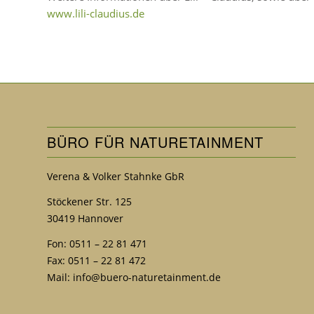
www.lili-claudius.de
BÜRO FÜR NATURETAINMENT
Verena & Volker Stahnke GbR
Stöckener Str. 125
30419 Hannover
Fon: 0511 – 22 81 471
Fax: 0511 – 22 81 472
Mail:
info@buero-naturetainment.de