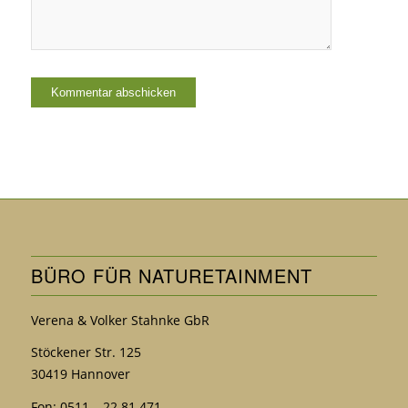
BÜRO FÜR NATURETAINMENT
Verena & Volker Stahnke GbR
Stöckener Str. 125
30419 Hannover
Fon: 0511 – 22 81 471