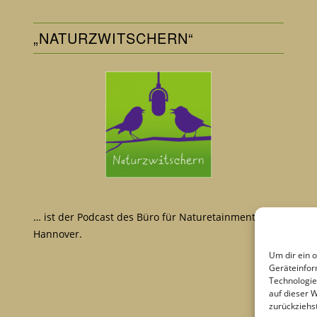
„NATURZWITSCHERN“
… ist der Podcast des Büro für Naturetainment aus
Hannover.
Um dir ein 
Geräteinfor
Technologie
auf dieser 
zurückziehs