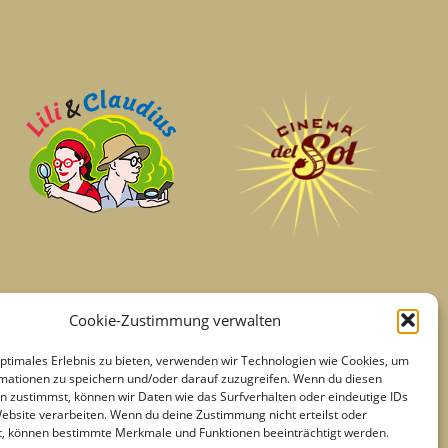
Cookie-Zustimmung verwalten
optimales Erlebnis zu bieten, verwenden wir Technologien wie Cookies, um
mationen zu speichern und/oder darauf zuzugreifen. Wenn du diesen
n zustimmst, können wir Daten wie das Surfverhalten oder eindeutige IDs
Website verarbeiten. Wenn du deine Zustimmung nicht erteilst oder
t, können bestimmte Merkmale und Funktionen beeinträchtigt werden.