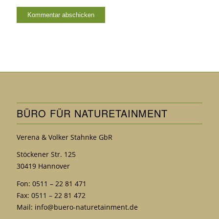
BÜRO FÜR NATURETAINMENT
Verena & Volker Stahnke GbR
Stöckener Str. 125
30419 Hannover
Fon: 0511 – 22 81 471
Fax: 0511 – 22 81 472
Mail:
info@buero-naturetainment.de